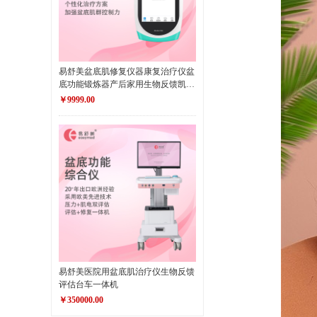
易舒美盆底肌修复仪器康复治疗仪盆
底功能锻炼器产后家用生物反馈凯格
尔训练仪器
￥9999.00
易舒美医院用盆底肌治疗仪生物反馈
评估台车一体机
￥350000.00