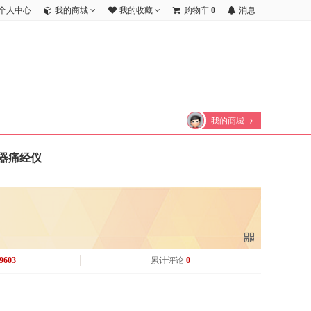
个人中心
我的商城
我的收藏
购物车
0
消息
我的商城
器痛经仪
9603
累计评论
0