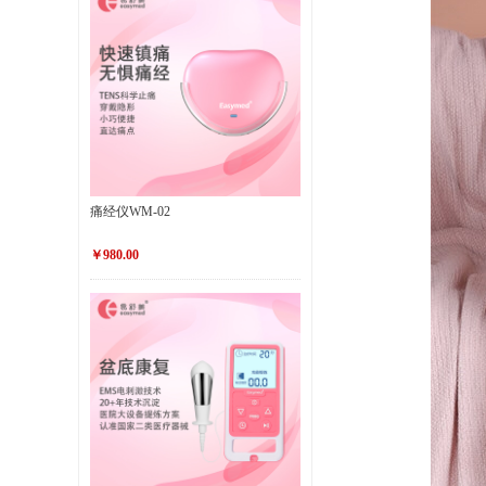
痛经仪WM-02
￥980.00