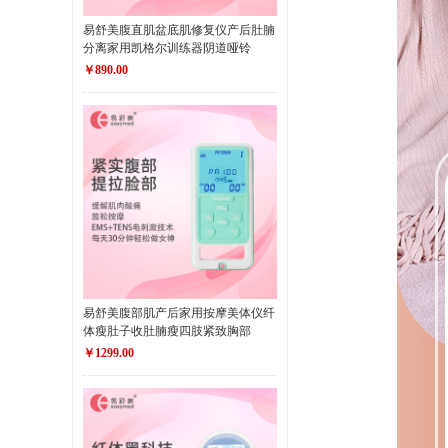
易舒美腹直肌盆底肌修复仪产后肚腩
分离家用凯格尔训练器阴道哑铃
￥890.00
易舒美腹部肌产后家用按摩美体仪纤
体瘦肚子收肚腩瘦四肢紧致胸部
￥1299.00