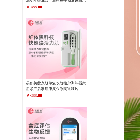
底功能锻炼器产后家用生物反馈凯格
尔训练仪器
￥3999.00
易舒美盆底肌修复仪凯格尔训练器家
用紧产后家用康复仪致阴道哑铃
￥3999.00