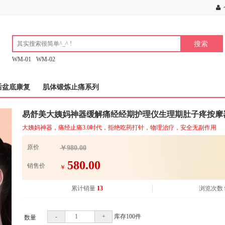
WM-01
WM-02
后盆底康复
肌体锻炼止痛系列
易舒美大姨妈神器缓解痛经经期护理仪生理期肚子疼按摩
大姨妈神器，痛经止痛3.0时代，拒绝吃药打针，物理治疗，安全无副作用
原价
￥980.00
580.00
销售价
￥
累计销量
13
浏览次数
-
+
库存
100
件
数量