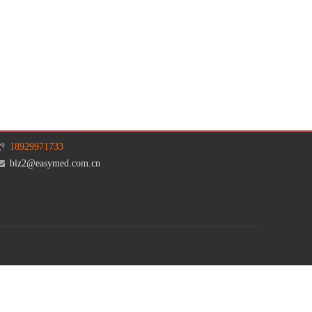
18929971733
biz2@easymed.com.cn