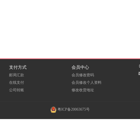
支付方式
会员中心
邮局汇款
会员修改密码
在线支付
会员修改个人资料
公司转账
修改收货地址
粤ICP备20063675号